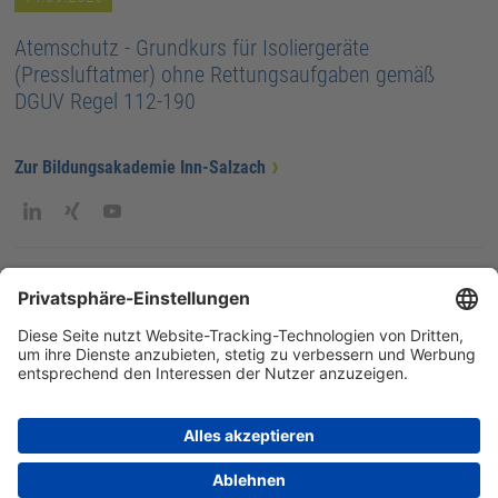
Atemschutz - Grundkurs für Isoliergeräte
(Pressluftatmer) ohne Rettungsaufgaben gemäß
DGUV Regel 112-190
Zur Bildungsakademie Inn-Salzach
AGB
Datenschutz
Rechtliche Hinweise
ISG-intern
Impressum