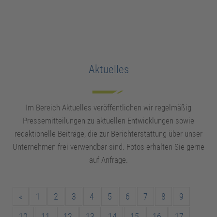
Aktuelles
Im Bereich Aktuelles veröffentlichen wir regelmäßig
Pressemitteilungen zu aktuellen Entwicklungen sowie
redaktionelle Beiträge, die zur Berichterstattung über unser
Unternehmen frei ­verwendbar sind. Fotos erhalten Sie gerne
auf Anfrage.
«
1
2
3
4
5
6
7
8
9
10
11
12
13
14
15
16
17