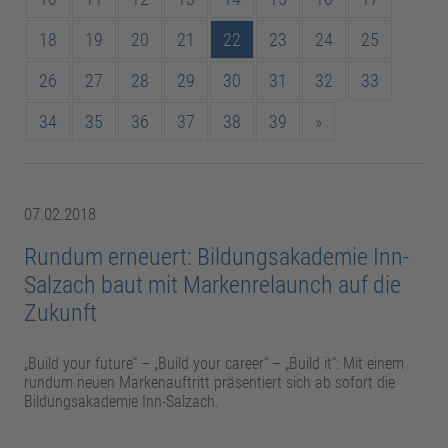
18
19
20
21
22
23
24
25
26
27
28
29
30
31
32
33
34
35
36
37
38
39
»
07.02.2018
Rundum erneuert: Bildungsakademie Inn-
Salzach baut mit Markenrelaunch auf die
Zukunft
„Build your future“ – „Build your career“ – „Build it“: Mit einem
rundum neuen Markenauftritt präsentiert sich ab sofort die
Bildungsakademie Inn-Salzach.