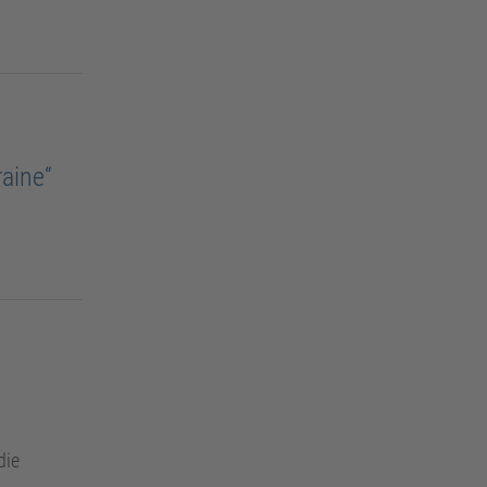
aine“
die