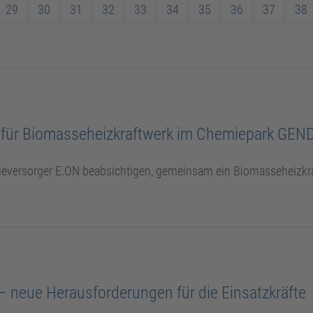
29
30
31
32
33
34
35
36
37
38
e für Biomasseheizkraftwerk im Chemiepark GE
rgieversorger E.ON beabsichtigen, gemeinsam ein Biomasseheizkr
 neue Herausforderungen für die Einsatzkräfte