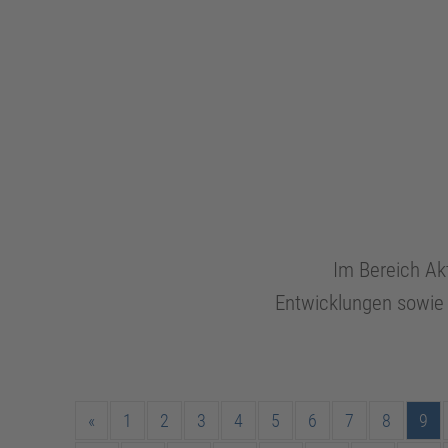
Im Bereich Akt
Entwicklungen sowie r
«
1
2
3
4
5
6
7
8
9