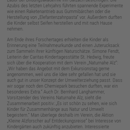
Azubis des letzten Lehrjahrs führten spannende Experimente
wie einen Raketenantrieb aus Gummibärchen oder die
Herstellung von „Elefantenzahnpasta“ vor. Außerdem durften
die Kinder selbst Seifen herstellen und mit nach Hause
nehmen.
Am Ende ihres Forschertages erhielten die Kinder als
Erinnerung eine Teilnahmeurkunde und einen Juterucksack
zum Sammeln ihrer künftigen Naturschätze. Simone Fendt,
Leiterin der Caritas-Kindertagesstätte St. Hedwig, freute
sich über die Kooperation mit dem Verein „Naturnahe Alz“:
„Wir haben das Angebot mit dem Exkursionstag gerne
angenommen, weil uns die Idee sehr gefallen hat und sie
auch gut in unser Konzept der Umwelterziehung passt. Dass
wir sogar noch den Chemiepark besuchen durften, war ein
besonderes Extra.“ Auch Dr. Bernhard Langhammer,
Vorsitzender des Vereins Naturnahe Alz, sieht die
Zusammenarbeit positiv: „Es ist schön zu sehen, wie sich
Kinder für Zusammenhänge aus Natur und Umwelt
begeistern.“ Man überlege deshalb im Verein, die Aktion
„Kleine Alzforscher auf Entdeckungsreise“ bei Interesse von
Kindergärten auch zukünftig anzubieten. Interessierte