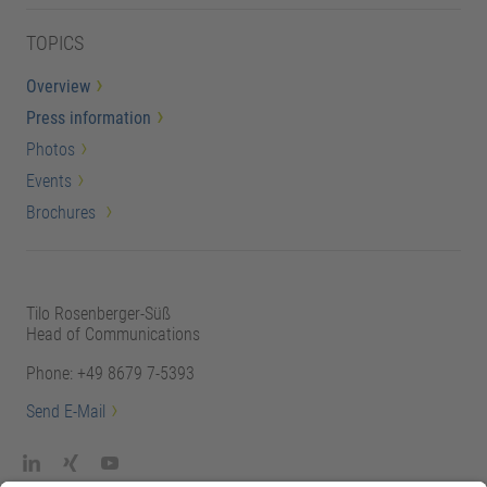
TOPICS
Overview
Press information
Photos
Events
Brochures
Tilo Rosenberger-Süß
Head of Communications
Phone: +49 8679 7-5393
Send E-Mail