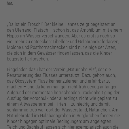
hat.
„Da ist ein Frosch!“ Der kleine Hannes zeigt begeistert an
den Uferrand. Platsch – schon ist das Amphibium mit einem
Hopps im Wasser verschwunden. Aber es gibt ja noch so
viel mehr zu entdecken: Libellen- und Gelbbrandkäferlarven,
Molche und Posthornschnecken sind nur einige der Arten,
die sich in dem Gewässer finden lassen, das die Kinder
begeistert erforschen.
Eingeladen dazu hat der Verein „Naturnahe Alz“, der die
Renaturierung des Flusses unterstützt. Dazu gehört auch,
das Ökosystem Fluss kennenzulernen und erfahrbar zu
machen – und da kann man gar nicht früh genug anfangen.
Aufgrund der momentan herrschenden Trockenheit ging der
Ausflug der Vorschulkinder allerdings nicht wie geplant zu
einem Altwasserarm bei Hirten – zu niedrig und damit
schlammig-trüb war dort der Wasserstand, Natur eben. Am
Naturlehrpfad im Halsbachgraben in Burgkirchen fanden die
Kinder hingegen optimale Bedingungen: am angelegten
Teich und Bachlauf lassen sich hier exemplarisch auch die