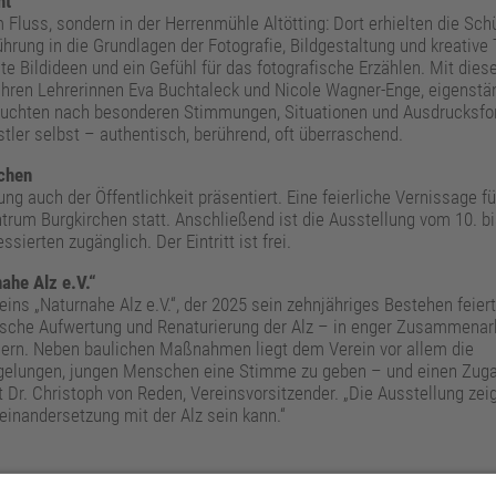
ht
m Fluss, sondern in der Herrenmühle Altötting: Dort erhielten die Sch
rung in die Grundlagen der Fotografie, Bildgestaltung und kreative
te Bildideen und ein Gefühl für das fotografische Erzählen. Mit di
n ihren Lehrerinnen Eva Buchtaleck und Nicole Wagner-Enge, eigenstä
, suchten nach besonderen Stimmungen, Situationen und Ausdrucksfo
stler selbst – authentisch, berührend, oft überraschend.
chen
g auch der Öffentlichkeit präsentiert. Eine feierliche Vernissage f
trum Burgkirchen statt. Anschließend ist die Ausstellung vom 10. bis
ssierten zugänglich. Der Eintritt ist frei.
ahe Alz e.V.“
eins „Naturnahe Alz e.V.“, der 2025 sein zehnjähriges Bestehen feiert
gische Aufwertung und Renaturierung der Alz – in enger Zusammenar
ern. Neben baulichen Maßnahmen liegt dem Verein vor allem die
 gelungen, jungen Menschen eine Stimme zu geben – und einen Zuga
Dr. Christoph von Reden, Vereinsvorsitzender. „Die Ausstellung zei
seinandersetzung mit der Alz sein kann.“