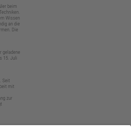
üler beim
 Techniken.
esem Wissen
ndig an die
rmen. Die
ür geladene
 15. Juli
. Seit
beit mit
ng zur
gt