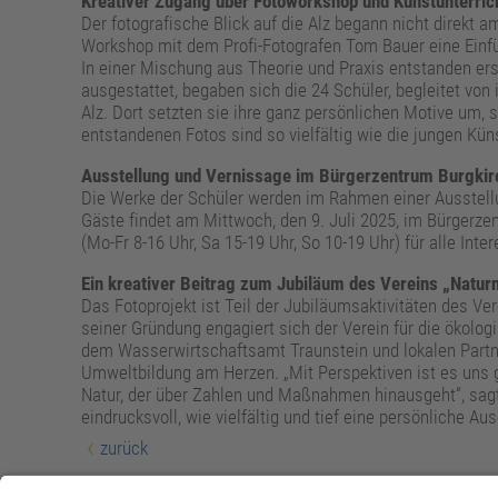
Kreativer Zugang über Fotoworkshop und Kunstunterric
Der fotografische Blick auf die Alz begann nicht direkt a
Workshop mit dem Profi-Fotografen Tom Bauer eine Einfüh
In einer Mischung aus Theorie und Praxis entstanden ers
ausgestattet, begaben sich die 24 Schüler, begleitet vo
Alz. Dort setzten sie ihre ganz persönlichen Motive um
entstandenen Fotos sind so vielfältig wie die jungen Kün
Ausstellung und Vernissage im Bürgerzentrum Burgkir
Die Werke der Schüler werden im Rahmen einer Ausstellun
Gäste findet am Mittwoch, den 9. Juli 2025, im Bürgerzen
(Mo-Fr 8-16 Uhr, Sa 15-19 Uhr, So 10-19 Uhr) für alle Intere
Ein kreativer Beitrag zum Jubiläum des Vereins „Naturn
Das Fotoprojekt ist Teil der Jubiläumsaktivitäten des Ver
seiner Gründung engagiert sich der Verein für die ökolo
dem Wasserwirtschaftsamt Traunstein und lokalen Partn
Umweltbildung am Herzen. „Mit Perspektiven ist es uns
Natur, der über Zahlen und Maßnahmen hinausgeht“, sagt 
eindrucksvoll, wie vielfältig und tief eine persönliche Au
zurück