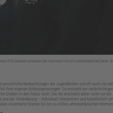
essori FOS Gestalten entdecken den Naturraum Alz auf unterschiedlichste Weise. (B
 persönliche Beobachtungen der Jugendlichen und oft auch sie selb
eil ihrer eigenen Bildinszenierungen. So entsteht ein vielschichtiger
he Erleben in den Fokus rückt. Die Alz erscheint dabei nicht nur als
 und der Veränderung – individuell interpretiert und künstlerisch u
ber inszenierte Szenen bis hin zu stillen, atmosphärischen Momen